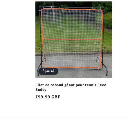
Épuisé
Filet de rebond géant pour tennis Feed
Buddy
Prix
£99.99 GBP
habituel