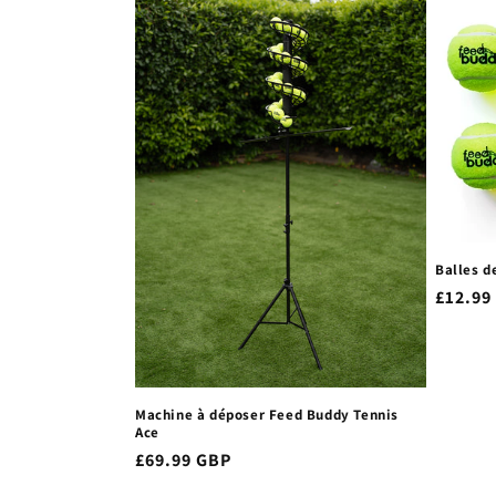
Balles d
Prix
£12.99
habitu
Machine à déposer Feed Buddy Tennis
Ace
Prix
£69.99 GBP
habituel