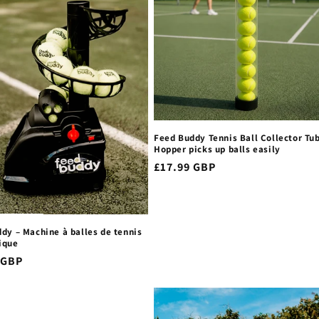
Feed Buddy Tennis Ball Collector Tub
Hopper picks up balls easily
Prix
£17.99 GBP
habituel
dy – Machine à balles de tennis
ique
 GBP
el