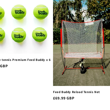
e tennis Premium Feed Buddy x 6
 GBP
el
Feed Buddy Reload Tennis Net
Prix
£69.99 GBP
habituel