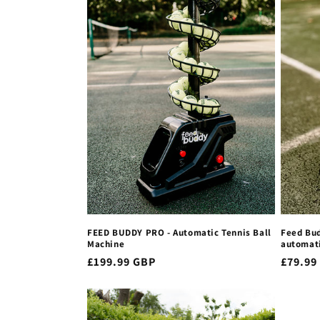
c
t
i
o
n
:
FEED BUDDY PRO - Automatic Tennis Ball
Feed Bud
Machine
automat
Prix
£199.99 GBP
Prix
£79.99
habituel
habitu