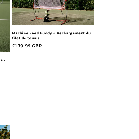
Machine Feed Buddy + Rechargement du
filet de tennis
Prix
£139.99 GBP
habituel
e -